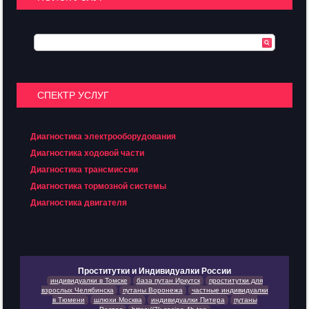
СПЕКТР УСЛУГ
Диагностика электрооборудования
Диагностика ходовой части
Диагностика трансмиссии
Диагностика тормозной системы
Диагностика двигателя
Проститутки и Индивидуалки России
индивидуалки в Томске
база путан Иркутск
проститутки для
взрослых Челябинска
путаны Воронежа
частные индивидуалки
в Тюмени
шлюхи Москва
индивидуалки Питера
путаны